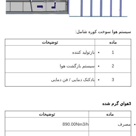
سیستم هوا سوخت کوره شامل:
ماده
توضیحات
1
بازتولید کننده
2
سیستم بازگشت هوا
3
بادکنک دمایی / فن دمایی
3هواي گرم شده
ماده
توضیحات
مصرف
890.00Nm3/h