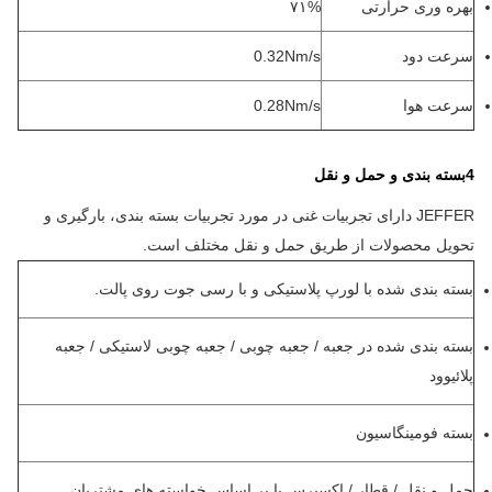
بهره وری حرارتی
۷۱%
سرعت دود
0.32Nm/s
سرعت هوا
0.28Nm/s
4بسته بندی و حمل و نقل
JEFFER دارای تجربیات غنی در مورد تجربیات بسته بندی، بارگیری و
تحویل محصولات از طریق حمل و نقل مختلف است.
بسته بندی شده با لورپ پلاستیکی و با رسی جوت روی پالت.
بسته بندی شده در جعبه / جعبه چوبی / جعبه چوبی لاستیکی / جعبه
پلائیوود
بسته فومينگاسيون
حمل و نقل / قطار / اکسپرس یا بر اساس خواسته های مشتریان