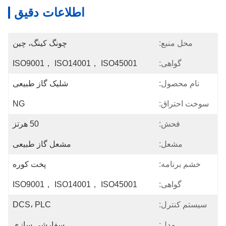
اطلاعات دقیق
محل منبع:
چونگ کینگ، چین
گواهی:
ISO9001， ISO14001， ISO45001
نام محصول:
شلیک گاز طبیعی
سوخت احتراق:
NG
فحش:
50 هرتز
مشعل:
مشعل گاز طبیعی
خشم برنامه:
پخت کوره
گواهی:
ISO9001， ISO14001， ISO45001
سیستم کنترل:
DCS، PLC
مدل:
سفارشی سازی