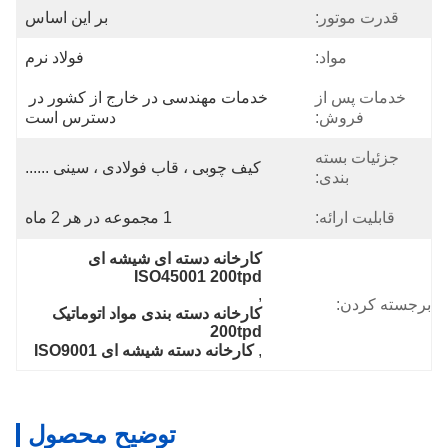
قدرت موتور:
بر این اساس
مواد:
فولاد نرم
خدمات پس از
خدمات مهندسی در خارج از کشور در 
فروش:
دسترس است
جزئیات بسته
کیف چوبی ، قاب فولادی ، سینی ......
بندی:
قابلیت ارائه:
1 مجموعه در هر 2 ماه
کارخانه دسته ای شیشه ای 
ISO45001 200tpd
, 
برجسته کردن:
کارخانه دسته بندی مواد اتوماتیک 
200tpd
, 
کارخانه دسته شیشه ای ISO9001
توضیح محصول