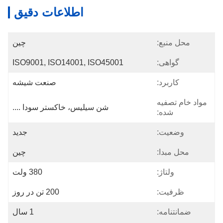
اطلاعات دقیق
محل منبع:
چین
گواهی:
ISO9001, ISO14001, ISO45001
کاربرد:
صنعت شیشه
مواد خام تصفیه
شن سیلیس، خاکستر سودا ....
شده:
وضعیت:
جدید
محل مبدا:
چین
ولتاژ:
380 ولت
ظرفیت:
200 تن در روز
ضمانتنامه:
1 سال