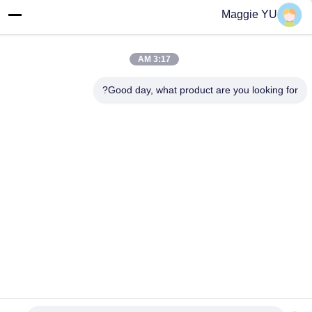
تماس سریع
Maggie YU
تلفن
+86-23-6775-9464
3:17 AM
ایمیل
Good day, what product are you looking for?
linwyu@jeffer.com.cn
آدرس
4FL ، B3 Saturn Builing ، No. 98 Star Road ، New North
Zone ، چونگ کینگ ، چین
سیاست حفظ حریم خصوصی
|
نقشه سایت
چین کیفیت خوب کوره شیشه ای صنعتی تامین کننده. حق چاپ © 2020-
2026 JEFFER Engineering and Technology Co.,Ltd . تمامی حقوق
محفوظ است.