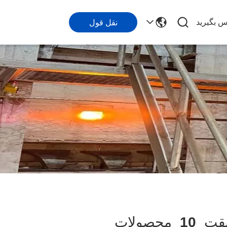
اس بگیرید
نقل قول
قت
10
محصولات