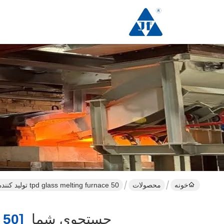
خونه
محصولات
50 tpd glass melting furnace تولید کننده آنلاین
جستجوی شما
[50 Tpd Glass Melting Furnace ]