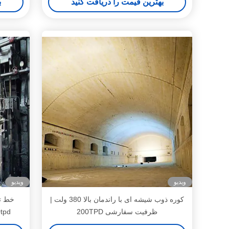
بهترین قیمت را دریافت کنید
ب
ویدیو
ویدیو
کوره ذوب شیشه ای با راندمان بالا 380 ولت |
ظرفیت سفارشی 200TPD
50tpd ماشین ساخت بطری شیشه ای