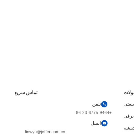
لات
تماس سریع
نعتی
تلفن
+86-23-6775-9464
برقی
ایمیل
شیشه
linwyu@jeffer.com.cn